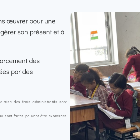
ons œuvrer pour une
à gérer son présent et à
forcement des
réés par des
itrise des frais administratifs sont
lui sont faites peuvent être exonérées