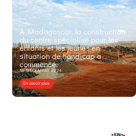
À Madagascar, la construction
du centre spécialisé pour les
enfants et les jeunes en
situation de handicap a
commencé.
11 DÉCEMBRE 2024
En savoir plus